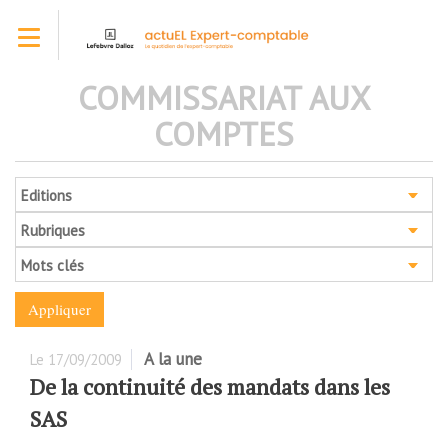
Aller
Toggle navigation
au
contenu
principal
COMMISSARIAT AUX
COMPTES
Editions
Rubriques
Mots clés
A la une
Le
17/09/2009
De la continuité des mandats dans les
SAS