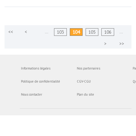
…
…
103
104
105
106
Informations légales
Nos partenaires
Pa
Politique de confidentialité
CGV-CGU
Q
Nous contacter
Plan du site