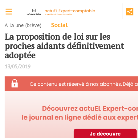
Aller
Toggle navigation
au
contenu
principal
A la une (brève)
Social
La proposition de loi sur les
proches aidants définitivement
adoptée
13/05/2019