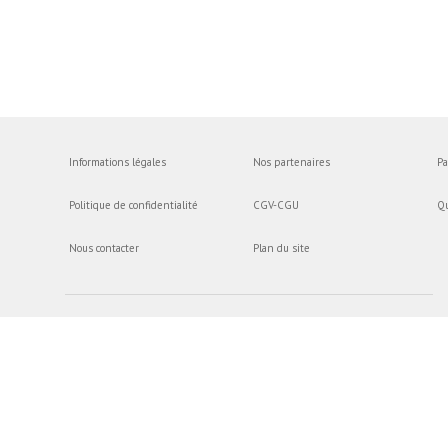
Informations légales
Nos partenaires
Pa
Politique de confidentialité
CGV-CGU
Q
Nous contacter
Plan du site