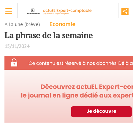
Aller
Toggle navigation
au
contenu
principal
A la une (brève)
Economie
La phrase de la semaine
15/11/2024