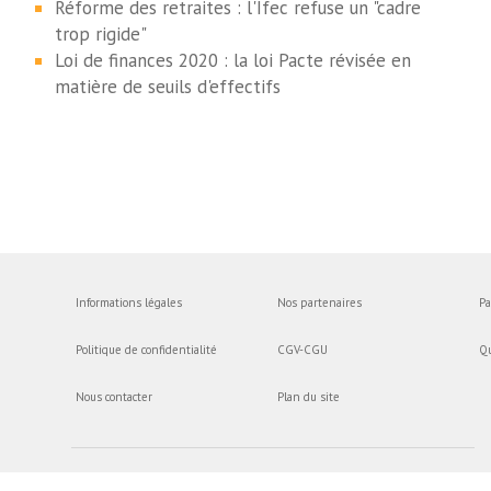
Réforme des retraites : l'Ifec refuse un "cadre
trop rigide"
Loi de finances 2020 : la loi Pacte révisée en
matière de seuils d'effectifs
Informations légales
Nos partenaires
Pa
Politique de confidentialité
CGV-CGU
Q
Nous contacter
Plan du site