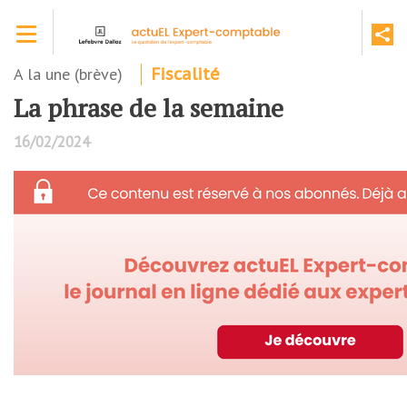
Aller
Toggle navigation
au
contenu
principal
A la une (brève)
Fiscalité
La phrase de la semaine
16/02/2024