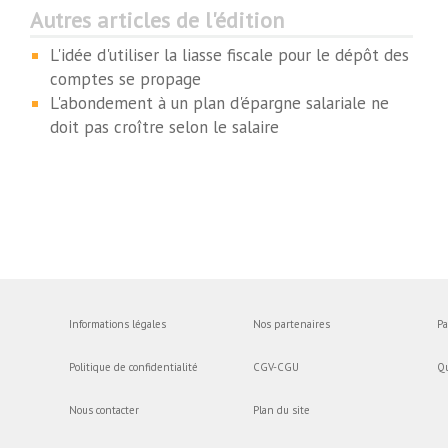
Autres articles de l'édition
L'idée d'utiliser la liasse fiscale pour le dépôt des
comptes se propage
L'abondement à un plan d'épargne salariale ne
doit pas croître selon le salaire
Informations légales
Nos partenaires
Pa
Politique de confidentialité
CGV-CGU
Q
Nous contacter
Plan du site