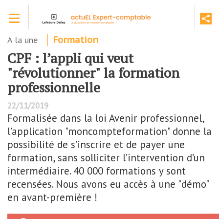
Aller
Toggle navigation
au
contenu
principal
A la une
Formation
CPF : l’appli qui veut
"révolutionner" la formation
professionnelle
22/11/2019
Formalisée dans la loi Avenir professionnel,
l’application "moncompteformation" donne la
possibilité de s’inscrire et de payer une
formation, sans solliciter l’intervention d’un
intermédiaire. 40 000 formations y sont
recensées. Nous avons eu accès à une "démo"
en avant-première !