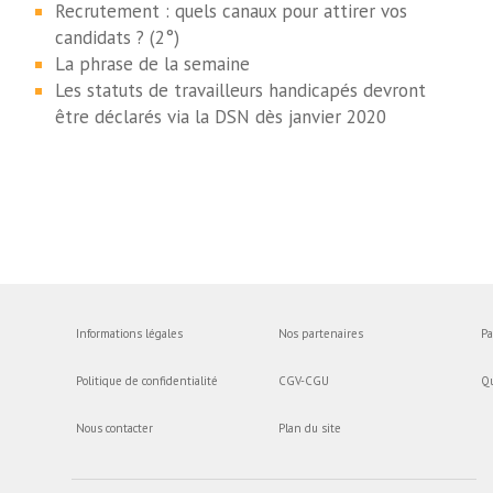
Recrutement : quels canaux pour attirer vos
candidats ? (2°)
La phrase de la semaine
Les statuts de travailleurs handicapés devront
être déclarés via la DSN dès janvier 2020
Informations légales
Nos partenaires
Pa
Politique de confidentialité
CGV-CGU
Q
Nous contacter
Plan du site