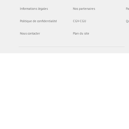
Informations légales
Nos partenaires
Pa
Politique de confidentialité
CGV-CGU
Q
Nous contacter
Plan du site