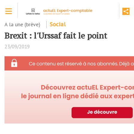
Aller
Toggle navigation
au
contenu
principal
A la une (brève)
Social
Brexit : l'Urssaf fait le point
23/09/2019