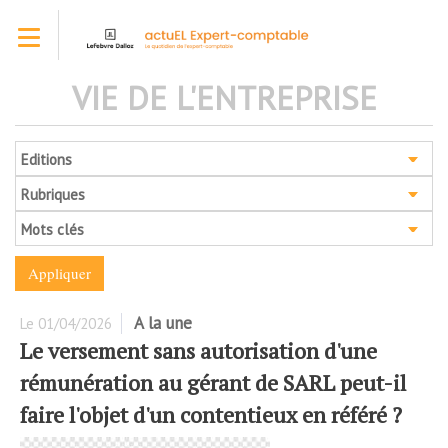
Aller
Toggle navigation
au
contenu
principal
VIE DE L'ENTREPRISE
Editions
Rubriques
Mots clés
A la une
Le
01/04/2026
Le versement sans autorisation d'une
rémunération au gérant de SARL peut-il
faire l'objet d'un contentieux en référé ?