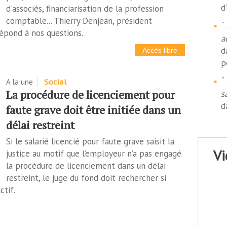
d
d'associés, financiarisation de la profession
comptable... Thierry Denjean, président
"
épond à nos questions.
a
d
Accès libre
p
"
A la une
Social
La procédure de licenciement pour
s
d
faute grave doit être initiée dans un
délai restreint
Si le salarié licencié pour faute grave saisit la
v
justice au motif que l’employeur n’a pas engagé
la procédure de licenciement dans un délai
restreint, le juge du fond doit rechercher si
tif.