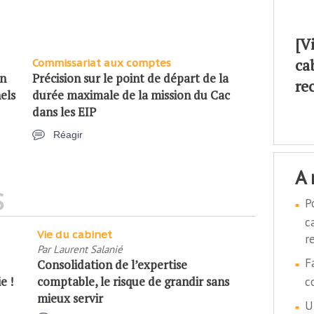
[V
ca
Commissariat aux comptes
on
Précision sur le point de départ de la
re
els
durée maximale de la mission du Cac
dans les EIP
Réagir
a
S
P
c
Vie du cabinet
r
Par
Laurent Salanié
F
Consolidation de l’expertise
e !
comptable, le risque de grandir sans
c
mieux servir
U