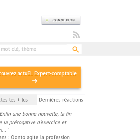
Rechercher
couvrez actuEL Expert-comptable
cles les + lus
Dernières réactions
(onglet
actif)
Enfin une bonne nouvelle, la fin
e la prérogative d'exercice et
n...
"
ans :
Qonto agite la profession