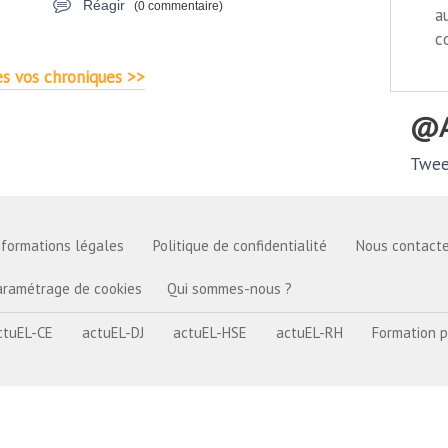
Réagir
(0 commentaire)
a
c
s vos chroniques >>
Twee
nformations légales
Politique de confidentialité
Nous contacte
aramétrage de cookies
Qui sommes-nous ?
ctuEL-CE
actuEL-DJ
actuEL-HSE
actuEL-RH
Formation p