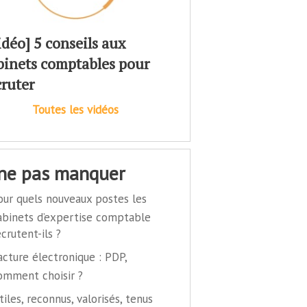
idéo] 5 conseils aux
binets comptables pour
cruter
Toutes les vidéos
 ne pas manquer
our quels nouveaux postes les
abinets d’expertise comptable
ecrutent-ils ?
acture électronique : PDP,
omment choisir ?
tiles, reconnus, valorisés, tenus