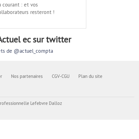
u courant : et vos
ollaborateurs resteront !
@actuel ec sur twitter
ts de @actuel_compta
r
Nos partenaires
CGV-CGU
Plan du site
rofessionnelle Lefebvre Dalloz