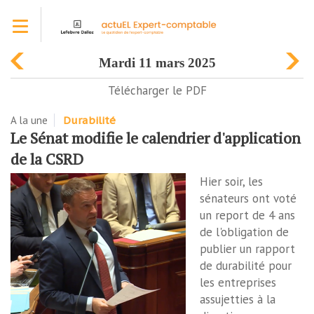
Aller
Toggle navigation
au
contenu
principal
mardi 11 mars 2025
Télécharger le PDF
A la une
Durabilité
Le Sénat modifie le calendrier d'application
de la CSRD
Hier soir, les
sénateurs ont voté
un report de 4 ans
de l'obligation de
publier un rapport
de durabilité pour
les entreprises
assujetties à la