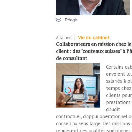
Réagir
A la une
Vie du cabinet
Collaborateurs en mission chez le
client : des "couteaux suisses" à l
de consultant
Certains ca
envoient le
salariés à p
temps chez 
clients pour
prestations
d’audit
contractuel, d’appui opérationnel o
conseil au sens large. Des missions 
requièrent des qualités spécifiques.