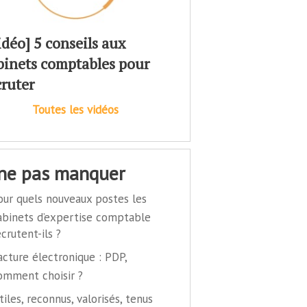
idéo] 5 conseils aux
binets comptables pour
cruter
Toutes les vidéos
 ne pas manquer
our quels nouveaux postes les
abinets d’expertise comptable
ecrutent-ils ?
acture électronique : PDP,
omment choisir ?
tiles, reconnus, valorisés, tenus