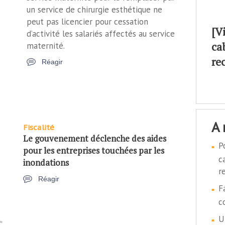
un service de chirurgie esthétique ne
peut pas licencier pour cessation
[V
d’activité les salariés affectés au service
ca
maternité.
re
Réagir
a
Fiscalité
Le gouvenement déclenche des aides
P
pour les entreprises touchées par les
c
inondations
r
Réagir
F
c
U