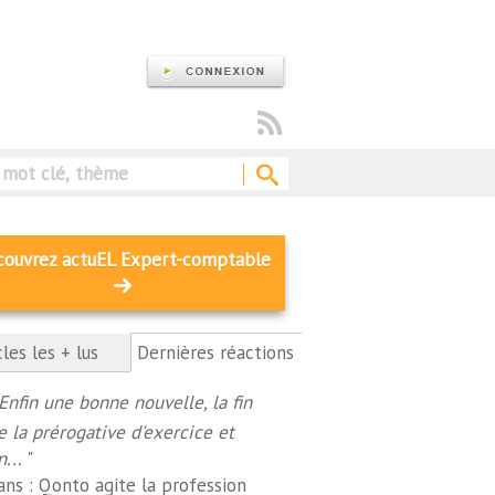
Rechercher
couvrez actuEL Expert-comptable
cles les + lus
Dernières réactions
(onglet
actif)
Enfin une bonne nouvelle, la fin
e la prérogative d'exercice et
n...
"
ans :
Qonto agite la profession