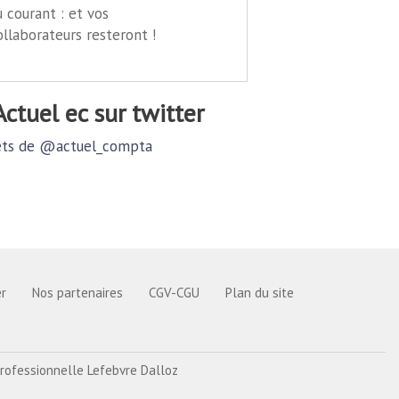
u courant : et vos
ollaborateurs resteront !
@actuel ec sur twitter
ts de @actuel_compta
r
Nos partenaires
CGV-CGU
Plan du site
rofessionnelle Lefebvre Dalloz