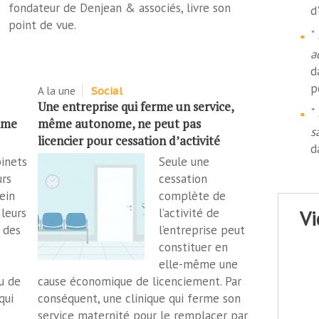
fondateur de Denjean & associés, livre son
d
point de vue.
"
a
d
p
A la une
Social
Une entreprise qui ferme un service,
"
’âme
même autonome, ne peut pas
s
licencier pour cessation d’activité
d
binets
Seule une
urs
cessation
lein
complète de
leurs
l’activité de
v
 des
l’entreprise peut
constituer en
elle-même une
u de
cause économique de licenciement. Par
qui
conséquent, une clinique qui ferme son
service maternité pour le remplacer par