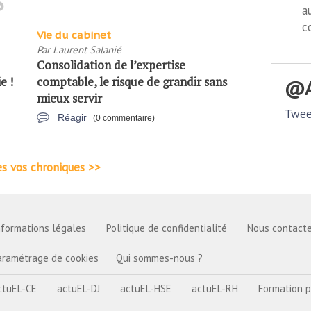
S
a
c
Vie du cabinet
Par
Laurent Salanié
Consolidation de l’expertise
e !
comptable, le risque de grandir sans
mieux servir
Twee
Réagir
(0 commentaire)
s vos chroniques >>
nformations légales
Politique de confidentialité
Nous contacte
aramétrage de cookies
Qui sommes-nous ?
ctuEL-CE
actuEL-DJ
actuEL-HSE
actuEL-RH
Formation p