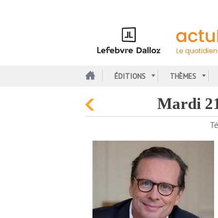
Aller
au
contenu
principal
ÉDITIONS
THÈMES
mardi 
Té