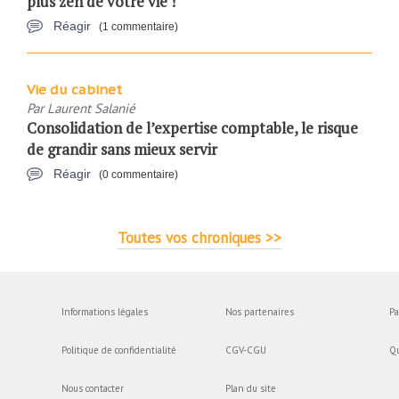
plus zen de votre vie !
Réagir
(1 commentaire)
Vie du cabinet
Par
Laurent Salanié
Consolidation de l’expertise comptable, le risque
de grandir sans mieux servir
Réagir
(0 commentaire)
Toutes vos chroniques >>
Informations légales
Nos partenaires
Pa
Politique de confidentialité
CGV-CGU
Q
Nous contacter
Plan du site