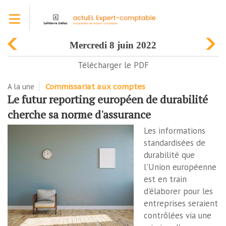
Aller
Toggle navigation
au
contenu
principal
mercredi 8 juin 2022
Télécharger le PDF
A la une
Commissariat aux comptes
Le futur reporting européen de durabilité
cherche sa norme d'assurance
Les informations
standardisées de
durabilité que
l'Union européenne
est en train
d'élaborer pour les
entreprises seraient
contrôlées via une