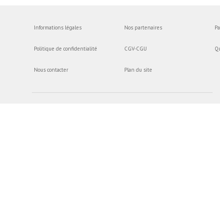
Informations légales
Nos partenaires
Pa
Politique de confidentialité
CGV-CGU
Q
Nous contacter
Plan du site