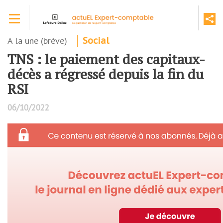
Aller
Toggle navigation
au
contenu
principal
A la une (brève)
Social
TNS : le paiement des capitaux-
décès a régressé depuis la fin du
RSI
06/10/2022