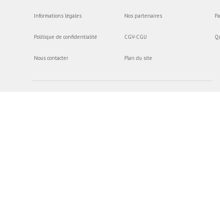
Informations légales
Nos partenaires
Pa
Politique de confidentialité
CGV-CGU
Q
Nous contacter
Plan du site