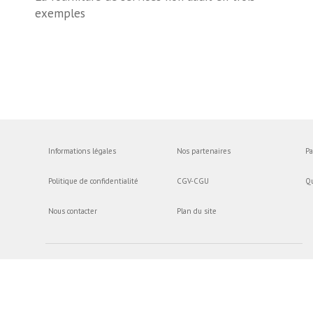
exemples
Informations légales
Nos partenaires
Pa
Politique de confidentialité
CGV-CGU
Q
Nous contacter
Plan du site