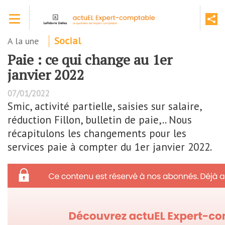
Aller
Toggle navigation
au
contenu
principal
A la une
Social
Paie : ce qui change au 1er
janvier 2022
07/01/2022
Smic, activité partielle, saisies sur salaire,
réduction Fillon, bulletin de paie,.. Nous
récapitulons les changements pour les
services paie à compter du 1er janvier 2022.