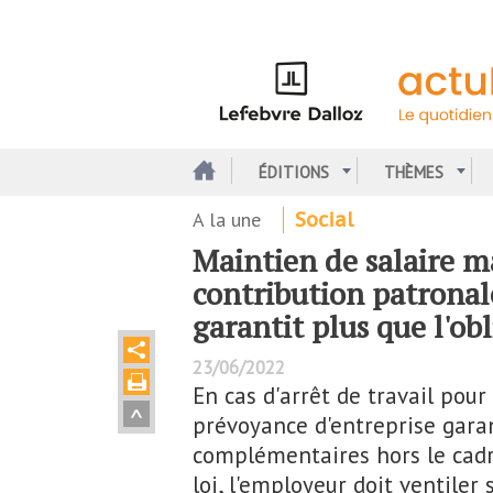
Aller
au
contenu
principal
ÉDITIONS
THÈMES
A la une
Social
Maintien de salaire ma
contribution patronal
garantit plus que l'ob
23/06/2022
En cas d'arrêt de travail pour
prévoyance d'entreprise gara
complémentaires hors le cadr
loi, l'employeur doit ventiler