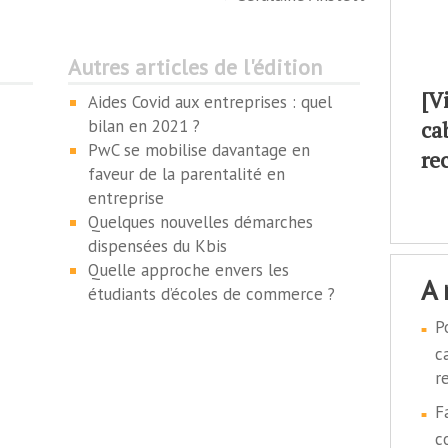
Autres articles de l'édition
[V
Aides Covid aux entreprises : quel
bilan en 2021 ?
ca
PwC se mobilise davantage en
re
faveur de la parentalité en
entreprise
Quelques nouvelles démarches
dispensées du Kbis
Quelle approche envers les
a
étudiants d’écoles de commerce ?
P
c
r
F
c