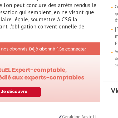
e l'on peut conclure des arrêts rendus le
C
ssation qui semblent, en ne visant que
q
alaire légale, soumettre à CSG la
é
ant l'obligation conventionnelle de
[
m
p
V
d
s
v
Géraldine Anstett