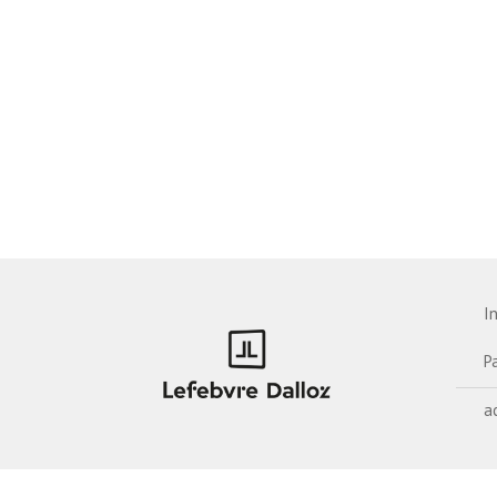
I
P
a