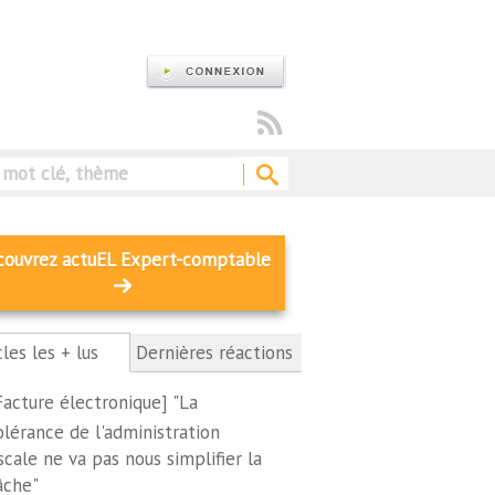
Rechercher
couvrez actuEL Expert-comptable
cles les + lus
(onglet
Dernières réactions
actif)
Facture électronique] "La
olérance de l'administration
iscale ne va pas nous simplifier la
âche"