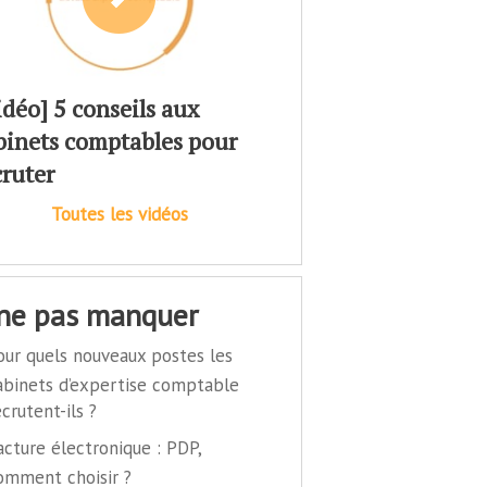
idéo] 5 conseils aux
binets comptables pour
cruter
Toutes les vidéos
 ne pas manquer
our quels nouveaux postes les
abinets d’expertise comptable
ecrutent-ils ?
acture électronique : PDP,
omment choisir ?