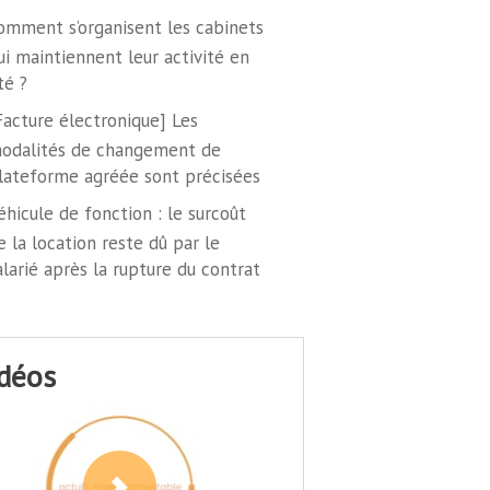
omment s’organisent les cabinets
ui maintiennent leur activité en
té ?
Facture électronique] Les
odalités de changement de
lateforme agréée sont précisées
éhicule de fonction : le surcoût
e la location reste dû par le
alarié après la rupture du contrat
idéos