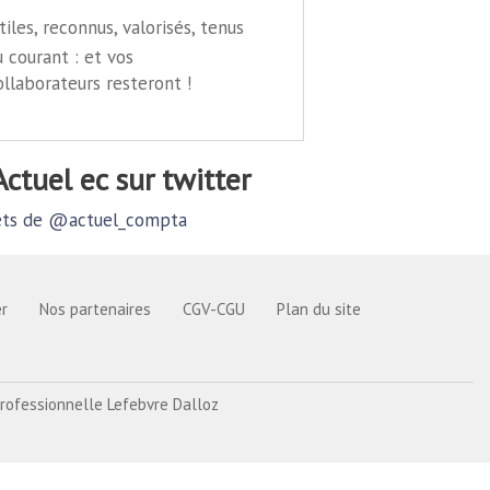
tiles, reconnus, valorisés, tenus
u courant : et vos
ollaborateurs resteront !
@actuel ec sur twitter
ts de @actuel_compta
r
Nos partenaires
CGV-CGU
Plan du site
rofessionnelle Lefebvre Dalloz