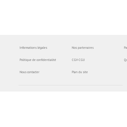
Informations légales
Nos partenaires
Pa
Politique de confidentialité
CGV-CGU
Q
Nous contacter
Plan du site