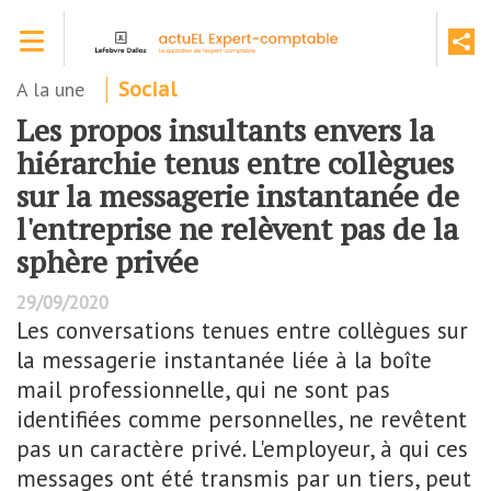
Aller
Toggle navigation
au
contenu
principal
A la une
Social
Les propos insultants envers la
hiérarchie tenus entre collègues
sur la messagerie instantanée de
l'entreprise ne relèvent pas de la
sphère privée
29/09/2020
Les conversations tenues entre collègues sur
la messagerie instantanée liée à la boîte
mail professionnelle, qui ne sont pas
identifiées comme personnelles, ne revêtent
pas un caractère privé. L'employeur, à qui ces
messages ont été transmis par un tiers, peut