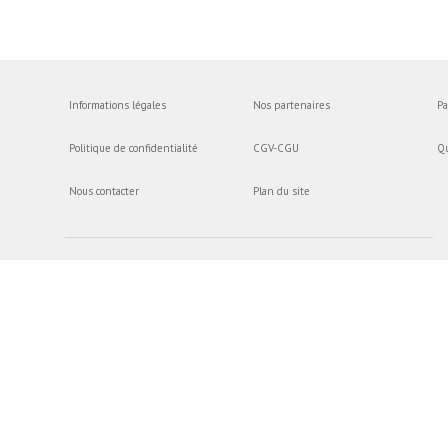
Informations légales
Nos partenaires
Pa
Politique de confidentialité
CGV-CGU
Q
Nous contacter
Plan du site