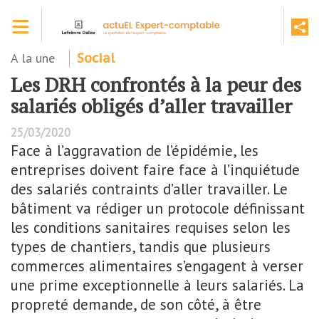
Aller
Toggle navigation
au
contenu
principal
A la une
Social
Les DRH confrontés à la peur des
salariés obligés d’aller travailler
25/03/2020
Face à l’aggravation de l’épidémie, les
entreprises doivent faire face à l’inquiétude
des salariés contraints d’aller travailler. Le
bâtiment va rédiger un protocole définissant
les conditions sanitaires requises selon les
types de chantiers, tandis que plusieurs
commerces alimentaires s’engagent à verser
une prime exceptionnelle à leurs salariés. La
propreté demande, de son côté, à être