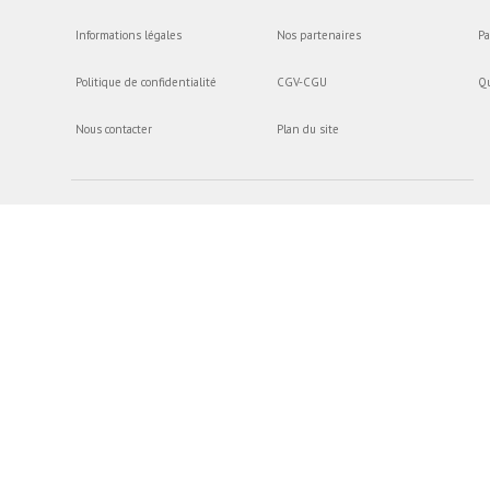
Informations légales
Nos partenaires
Pa
Politique de confidentialité
CGV-CGU
Q
Nous contacter
Plan du site