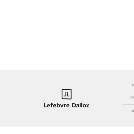
I
P
a