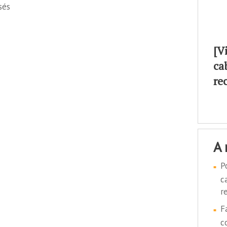
sés
[V
ca
re
a
P
c
r
F
c