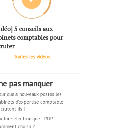
idéo] 5 conseils aux
binets comptables pour
cruter
Toutes les vidéos
 ne pas manquer
our quels nouveaux postes les
abinets d’expertise comptable
ecrutent-ils ?
acture électronique : PDP,
omment choisir ?