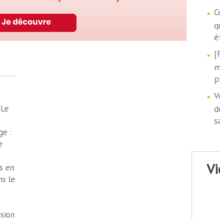
C
q
é
[
m
p
V
 Le
d
s
ge :
e
v
s en
ns le
nsion