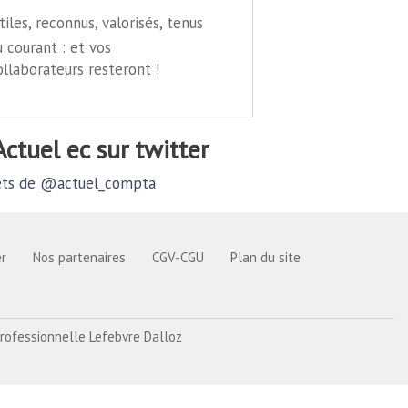
tiles, reconnus, valorisés, tenus
u courant : et vos
ollaborateurs resteront !
@actuel ec sur twitter
ts de @actuel_compta
r
Nos partenaires
CGV-CGU
Plan du site
rofessionnelle Lefebvre Dalloz