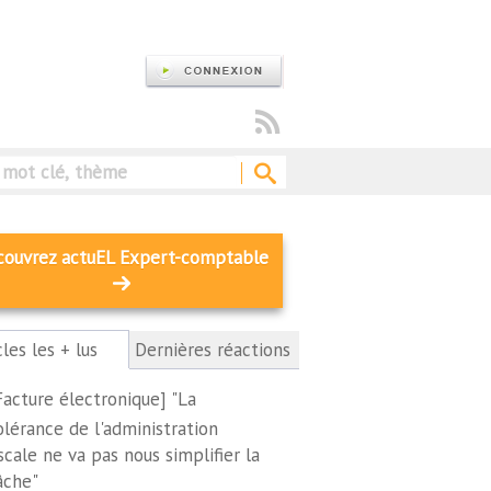
Rechercher
couvrez actuEL Expert-comptable
cles les + lus
(onglet
Dernières réactions
actif)
Facture électronique] "La
olérance de l'administration
iscale ne va pas nous simplifier la
âche"