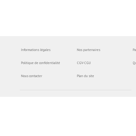
Informations légales
Nos partenaires
Pa
Politique de confidentialité
CGV-CGU
Q
Nous contacter
Plan du site