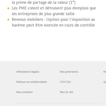
la prime de partage de la valeur (1°)
Les PME créent et détruisent plus d’emplois que
les entreprises de plus grande taille
Revenus mobiliers : l'option pour l'imposition au
barème peut être exercée en cours de contrôle
Informations légales
Nos partenaires
Pa
Politique de confidentialité
CGV-CGU
Q
Nous contacter
Plan du site