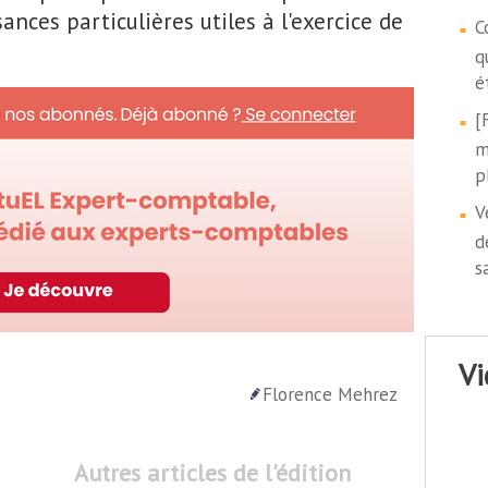
ances particulières utiles à l'exercice de
C
q
é
[
m
p
V
d
s
v
Florence Mehrez
Autres articles de l'édition