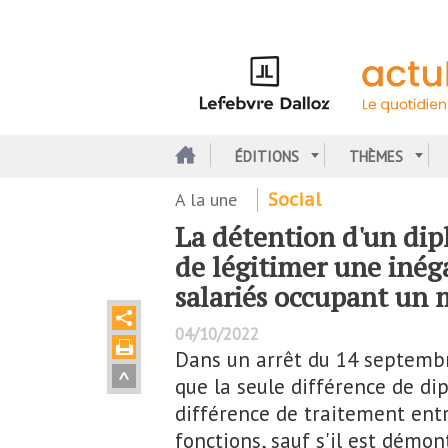
Aller
au
contenu
principal
ÉDITIONS
THÈMES
A la une
Social
La détention d'un dip
de légitimer une inég
salariés occupant un
04/10/2022
Dans un arrêt du 14 septembr
que la seule différence de d
différence de traitement ent
fonctions, sauf s'il est démo