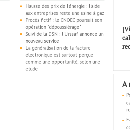
Hausse des prix de l'énergie : l'aide
aux entreprises reste une usine à gaz
Procès fictif : le CNOEC poursuit son
opération "dépoussiérage"
[V
Suivi de la DSN : l'Urssaf annonce un
ca
nouveau service
re
La généralisation de la facture
électronique est surtout perçue
comme une opportunité, selon une
étude
a
P
c
r
F
c