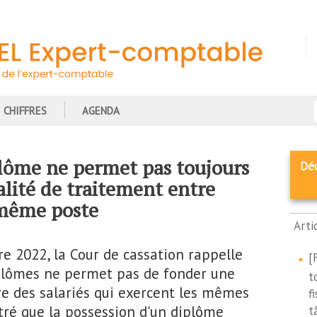
CHIFFRES
AGENDA
lôme ne permet pas toujours
Dé
alité de traitement entre
 même poste
Arti
e 2022, la Cour de cassation rappelle
[
iplômes ne permet pas de fonder une
t
re des salariés qui exercent les mêmes
f
ntré que la possession d'un diplôme
t