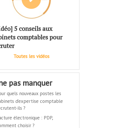
idéo] 5 conseils aux
binets comptables pour
cruter
Toutes les vidéos
 ne pas manquer
our quels nouveaux postes les
abinets d’expertise comptable
ecrutent-ils ?
acture électronique : PDP,
omment choisir ?