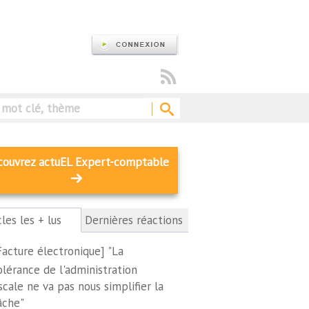
Rechercher
couvrez actuEL Expert-comptable
cles les + lus
(onglet
Dernières réactions
actif)
Facture électronique] "La
olérance de l'administration
iscale ne va pas nous simplifier la
âche"