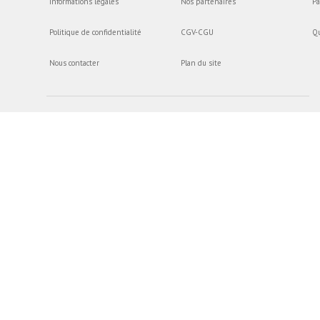
Informations légales
Nos partenaires
Pa
Politique de confidentialité
CGV-CGU
Q
Nous contacter
Plan du site