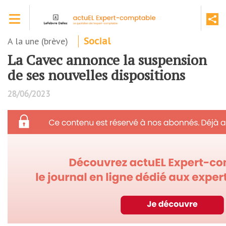
Aller
Toggle navigation
au
contenu
principal
A la une (brève)
Social
La Cavec annonce la suspension
de ses nouvelles dispositions
28/06/2023