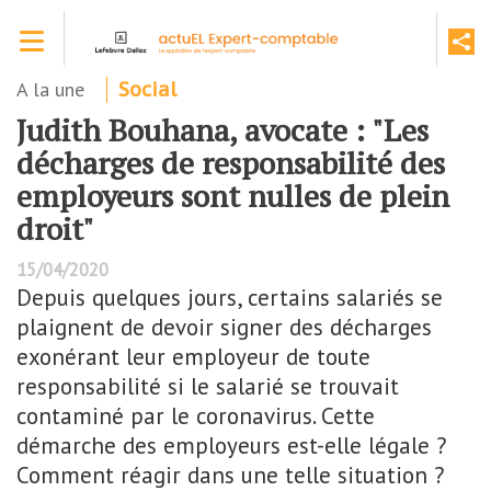
Aller
Toggle navigation
au
contenu
principal
A la une
Social
Judith Bouhana, avocate : "Les
décharges de responsabilité des
employeurs sont nulles de plein
droit"
15/04/2020
Depuis quelques jours, certains salariés se
plaignent de devoir signer des décharges
exonérant leur employeur de toute
responsabilité si le salarié se trouvait
contaminé par le coronavirus. Cette
démarche des employeurs est-elle légale ?
Comment réagir dans une telle situation ?