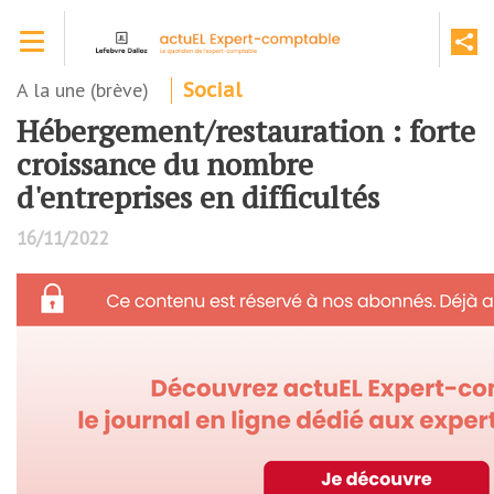
Aller
Toggle navigation
au
contenu
principal
A la une (brève)
Social
Hébergement/restauration : forte
croissance du nombre
d'entreprises en difficultés
16/11/2022