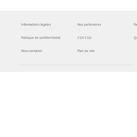
Informations légales
Nos partenaires
Pa
Politique de confidentialité
CGV-CGU
Q
Nous contacter
Plan du site