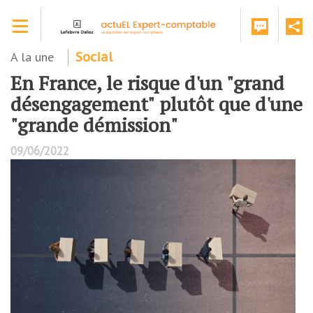
Aller
Toggle navigation
au
contenu
principal
A la une
Social
En France, le risque d'un "grand
désengagement" plutôt que d'une
"grande démission"
09/06/2022