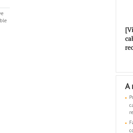
ve
able
[V
ca
re
a
P
c
r
F
c