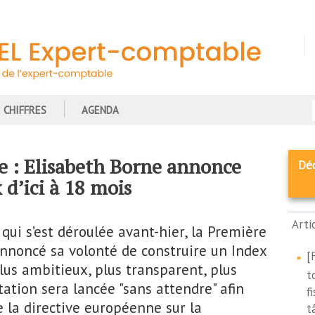
CHIFFRES
AGENDA
le : Elisabeth Borne annonce
Dé
 d’ici à 18 mois
Arti
 qui s’est déroulée avant-hier, la Première
annoncé sa volonté de construire un Index
[
plus ambitieux, plus transparent, plus
t
rtation sera lancée "sans attendre" afin
f
e la directive européenne sur la
t