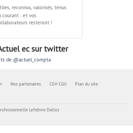
tiles, reconnus, valorisés, tenus
u courant : et vos
ollaborateurs resteront !
@actuel ec sur twitter
ts de @actuel_compta
r
Nos partenaires
CGV-CGU
Plan du site
rofessionnelle Lefebvre Dalloz