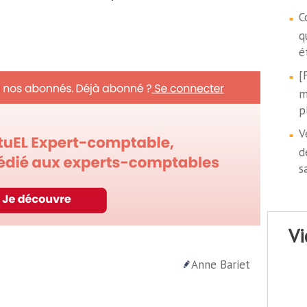
C
q
é
[
m
p
V
d
s
v
Anne Bariet