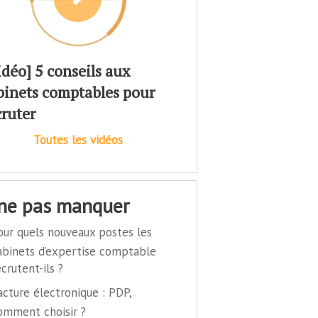
idéo] 5 conseils aux
binets comptables pour
cruter
Toutes les vidéos
 ne pas manquer
our quels nouveaux postes les
abinets d’expertise comptable
ecrutent-ils ?
acture électronique : PDP,
omment choisir ?