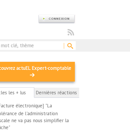
Rechercher
couvrez actuEL Expert-comptable
cles les + lus
(onglet
Dernières réactions
actif)
Facture électronique] "La
olérance de l'administration
iscale ne va pas nous simplifier la
âche"