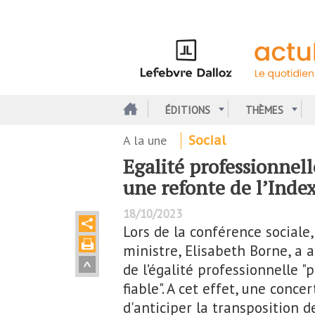
Aller
au
contenu
principal
ÉDITIONS
THÈMES
A la une
Social
Egalité professionnel
une refonte de l’Index
18/10/2023
Lors de la conférence sociale,
ministre, Elisabeth Borne, a 
de l’égalité professionnelle "
fiable". A cet effet, une conce
d'anticiper la transposition d