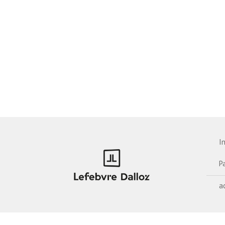
I
P
a