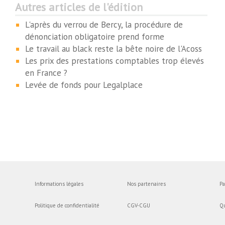
Autres articles de l'édition
L'après du verrou de Bercy, la procédure de
dénonciation obligatoire prend forme
Le travail au black reste la bête noire de l'Acoss
Les prix des prestations comptables trop élevés
en France ?
Levée de fonds pour Legalplace
Informations légales
Nos partenaires
Pa
Politique de confidentialité
CGV-CGU
Q