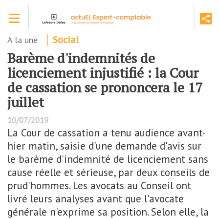
Aller
Toggle navigation
au
contenu
principal
A la une
Social
Barème d'indemnités de
licenciement injustifié : la Cour
de cassation se prononcera le 17
juillet
10/07/2019
La Cour de cassation a tenu audience avant-
hier matin, saisie d'une demande d'avis sur
le barème d'indemnité de licenciement sans
cause réelle et sérieuse, par deux conseils de
prud'hommes. Les avocats au Conseil ont
livré leurs analyses avant que l'avocate
générale n'exprime sa position. Selon elle, la