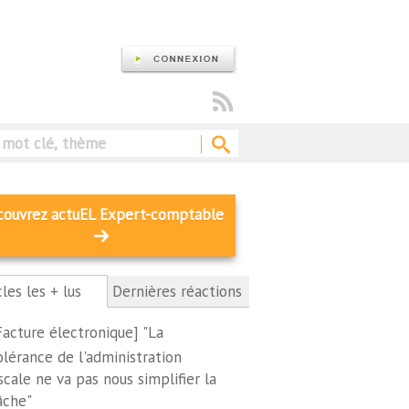
Rechercher
couvrez actuEL Expert-comptable
cles les + lus
(onglet
Dernières réactions
actif)
Facture électronique] "La
olérance de l'administration
iscale ne va pas nous simplifier la
âche"