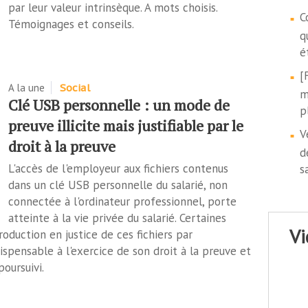
par leur valeur intrinsèque. A mots choisis.
C
Témoignages et conseils.
q
é
[
A la une
Social
m
Clé USB personnelle : un mode de
p
preuve illicite mais justifiable par le
V
droit à la preuve
d
L'accès de l'employeur aux fichiers contenus
s
dans un clé USB personnelle du salarié, non
connectée à l'ordinateur professionnel, porte
atteinte à la vie privée du salarié. Certaines
v
roduction en justice de ces fichiers par
ispensable à l'exercice de son droit à la preuve et
oursuivi.