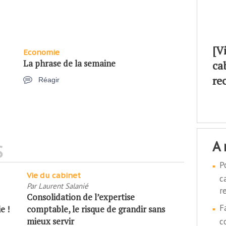
[V
Economie
La phrase de la semaine
ca
re
Réagir
a
S
P
Vie du cabinet
c
Par
Laurent Salanié
r
Consolidation de l’expertise
F
e !
comptable, le risque de grandir sans
mieux servir
c