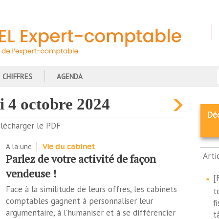
CHIFFRES
AGENDA
di 4 octobre 2024
Dé
lécharger le PDF
A la une
Vie du cabinet
Arti
Parlez de votre activité de façon
vendeuse !
[
Face à la similitude de leurs offres, les cabinets
t
comptables gagnent à personnaliser leur
f
argumentaire, à l’humaniser et à se différencier
t