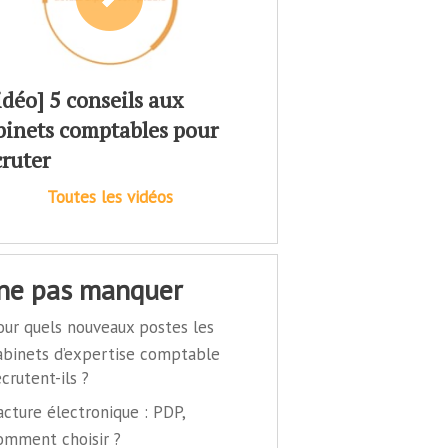
idéo] 5 conseils aux
binets comptables pour
cruter
Toutes les vidéos
 ne pas manquer
our quels nouveaux postes les
abinets d’expertise comptable
ecrutent-ils ?
acture électronique : PDP,
omment choisir ?